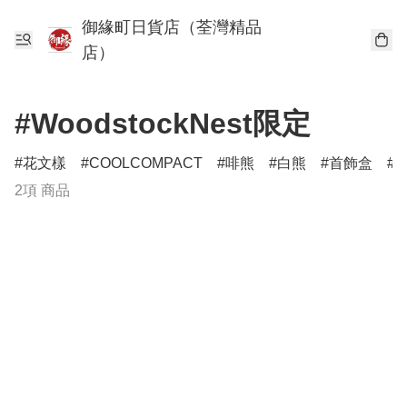
御緣町日貨店（荃灣精品
店）
#WoodstockNest限定
花文樣
COOLCOMPACT
啡熊
白熊
首飾盒
2項 商品