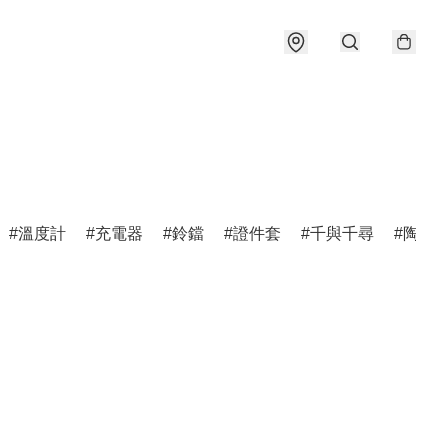
溫度計
充電器
鈴鐺
證件套
千與千尋
陶瓷