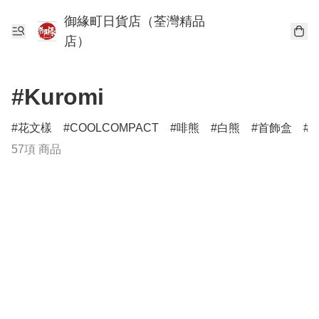
御緣町日貨店（荃灣精品
店）
#Kuromi
花文樣
COOLCOMPACT
啡熊
白熊
首飾盒
57項 商品