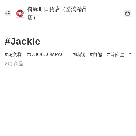
御緣町日貨店（荃灣精品
店）
#Jackie
花文樣
COOLCOMPACT
啡熊
白熊
首飾盒
2項 商品