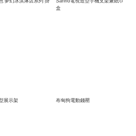
o角色 夢幻冰淇淋店系列 掛
Sanrio電視造型手機支架兼紙巾
盒
型展示架
布甸狗電動錢罌