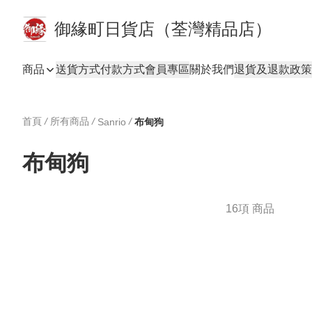
御緣町日貨店（荃灣精品店）
商品
送貨方式
付款方式
會員專區
關於我們
退貨及退款政策
首頁
/
所有商品
/
/
Sanrio
布甸狗
布甸狗
16項 商品