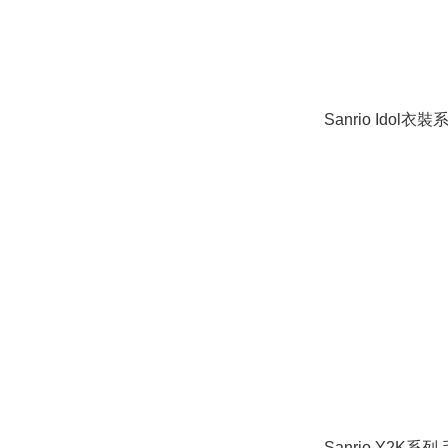
Sanrio Idol衣
Sanrio Y2K系