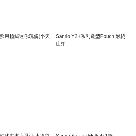
o 拍照用植絨迷你玩偶(小天
Sanrio Y2K系列造型Pouch 附爬
山扣
o 夢幻冰淇淋店系列 小物袋
Sanrio Sarasa Multi 4+1筆