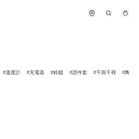
溫度計
充電器
鈴鐺
證件套
千與千尋
陶瓷