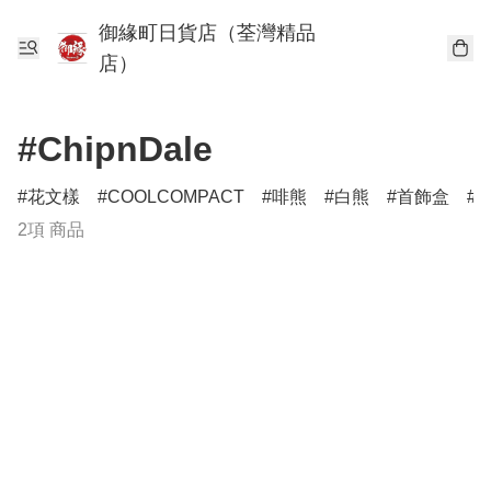
御緣町日貨店（荃灣精品
店）
#ChipnDale
花文樣
COOLCOMPACT
啡熊
白熊
首飾盒
2項 商品