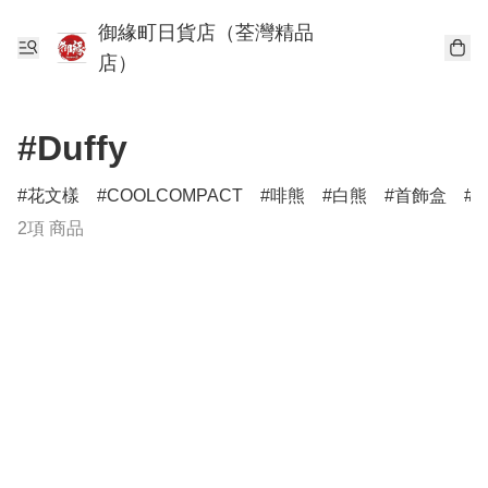
御緣町日貨店（荃灣精品
店）
#Duffy
花文樣
COOLCOMPACT
啡熊
白熊
首飾盒
2項 商品