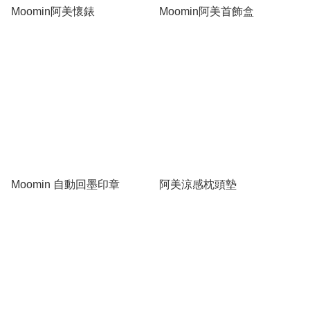
Moomin阿美懷錶
Moomin阿美首飾盒
Moomin 自動回墨印章
阿美涼感枕頭墊