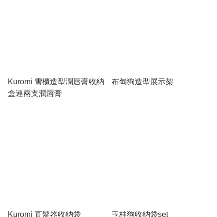
Kuromi 雪櫃造型潤唇膏收納
布甸狗造型展示架
盒連兩支潤唇膏
Kuromi 直髮器收納袋
玉桂狗收納袋set