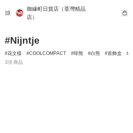
御緣町日貨店（荃灣精品
店）
#Nijntje
花文樣
COOLCOMPACT
啡熊
白熊
首飾盒
3項 商品