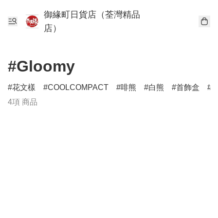
御緣町日貨店（荃灣精品
店）
#Gloomy
花文樣
COOLCOMPACT
啡熊
白熊
首飾盒
4項 商品