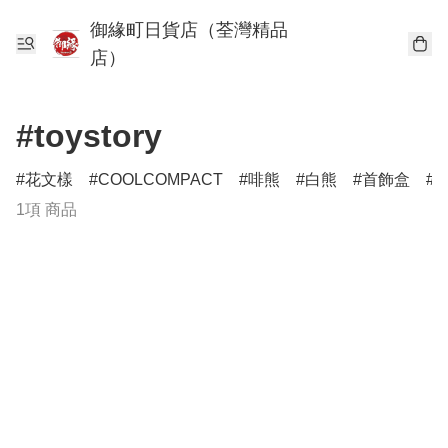
御緣町日貨店（荃灣精品
店）
#toystory
花文樣
COOLCOMPACT
啡熊
白熊
首飾盒
1項 商品