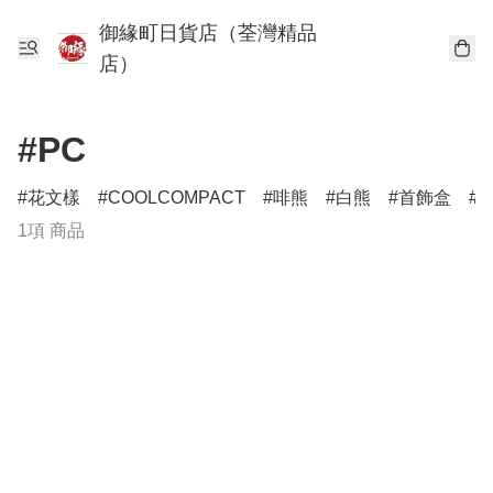
御緣町日貨店（荃灣精品
店）
#PC
花文樣
COOLCOMPACT
啡熊
白熊
首飾盒
1項 商品