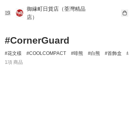
御緣町日貨店（荃灣精品
店）
#CornerGuard
花文樣
COOLCOMPACT
啡熊
白熊
首飾盒
1項 商品