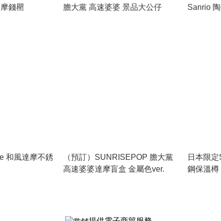
陶瓷達摩錢罌
膽大黨 高速婆婆 景品大公仔
Sanrio
me 和風達摩不銹
（預訂）SUNRISEPOP 膽大黨
日本限定S
高速婆婆達摩盲盒 金屬色ver.
鋼保溫樽 4
提供電子商貿服務