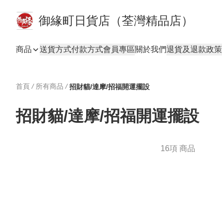
御緣町日貨店（荃灣精品店）
商品
送貨方式
付款方式
會員專區
關於我們
退貨及退款政策
首頁
/
所有商品
/
招財貓/達摩/招福開運擺設
招財貓/達摩/招福開運擺設
16項 商品