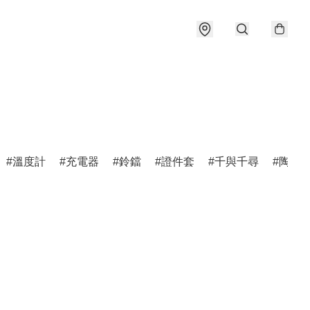
溫度計
充電器
鈴鐺
證件套
千與千尋
陶瓷