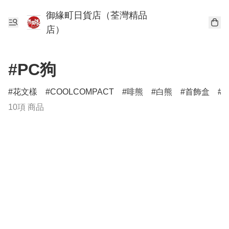
御緣町日貨店（荃灣精品
店）
#PC狗
花文樣
COOLCOMPACT
啡熊
白熊
首飾盒
10項 商品