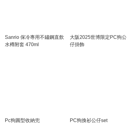
Sanrio 保冷專用不鏽鋼直飲
大阪2025世博限定PC狗公
水樽附套 470ml
仔掛飾
Pc狗圓型收納兜
PC狗換衫公仔set