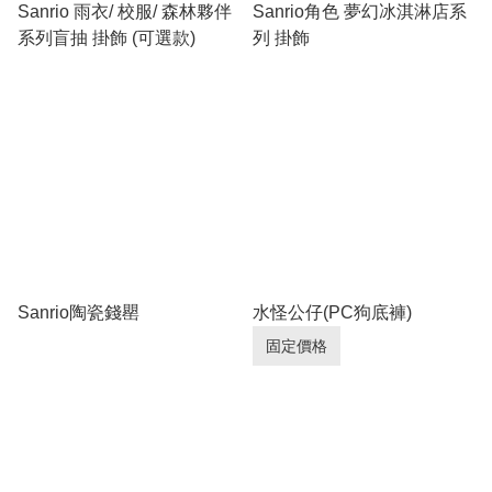
Sanrio 雨衣/ 校服/ 森林夥伴
Sanrio角色 夢幻冰淇淋店系
系列盲抽 掛飾 (可選款)
列 掛飾
Sanrio陶瓷錢罌
水怪公仔(PC狗底褲)
固定價格