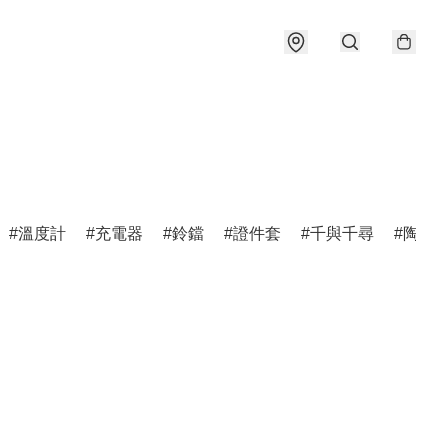
溫度計
充電器
鈴鐺
證件套
千與千尋
陶瓷