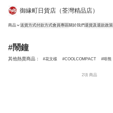
御緣町日貨店（荃灣精品店）
商品
送貨方式
付款方式
會員專區
關於我們
退貨及退款政策
#鬧鐘
其他熱賣商品：
花文樣
COOLCOMPACT
啡熊
2項 商品