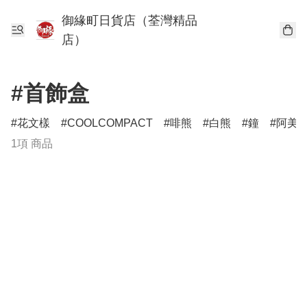
御緣町日貨店（荃灣精品
店）
#首飾盒
花文樣
COOLCOMPACT
啡熊
白熊
鐘
阿美
1項 商品