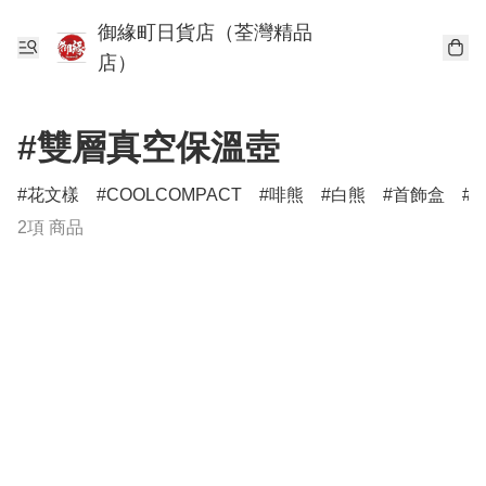
御緣町日貨店（荃灣精品
店）
#雙層真空保溫壺
花文樣
COOLCOMPACT
啡熊
白熊
首飾盒
2項 商品