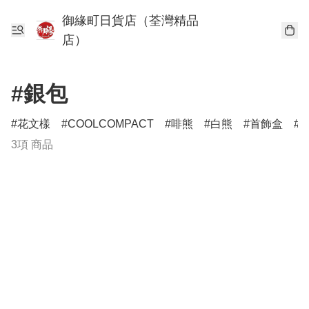
御緣町日貨店（荃灣精品
店）
#銀包
花文樣
COOLCOMPACT
啡熊
白熊
首飾盒
3項 商品