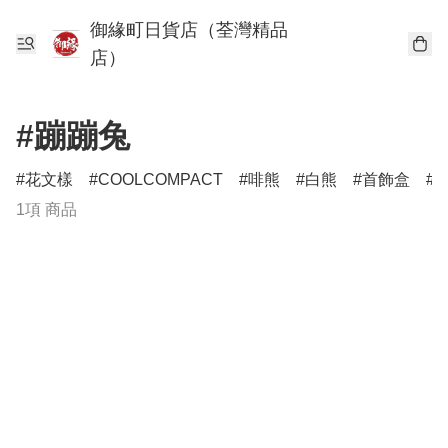
御緣町日貨店（荃灣精品
店）
#蹦蹦兔
花文樣
COOLCOMPACT
啡熊
白熊
首飾盒
1項 商品