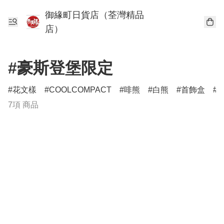
御緣町日貨店（荃灣精品
店）
#豪斯登堡限定
花文樣
COOLCOMPACT
啡熊
白熊
首飾盒
7項 商品