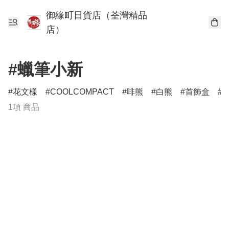
御緣町日貨店（荃灣精品
店）
#蠟筆小新
花文樣
COOLCOMPACT
啡熊
白熊
首飾盒
1項 商品