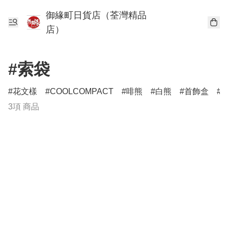
御緣町日貨店（荃灣精品
店）
#索袋
花文樣
COOLCOMPACT
啡熊
白熊
首飾盒
3項 商品