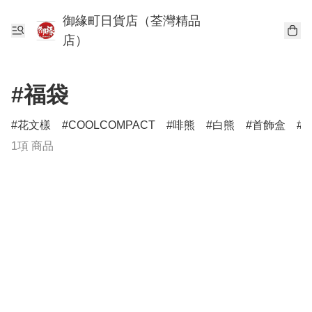
御緣町日貨店（荃灣精品
店）
#福袋
花文樣
COOLCOMPACT
啡熊
白熊
首飾盒
1項 商品