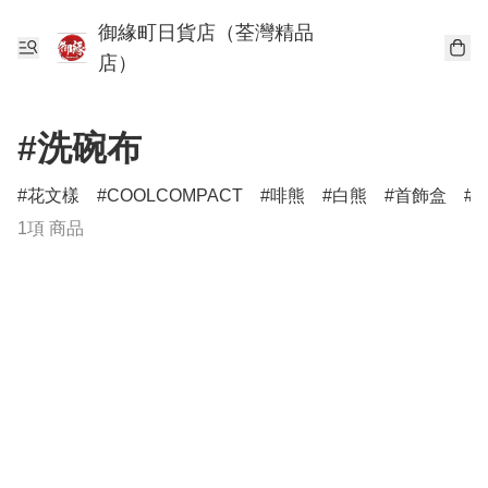
御緣町日貨店（荃灣精品
店）
#洗碗布
花文樣
COOLCOMPACT
啡熊
白熊
首飾盒
1項 商品