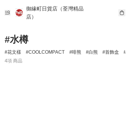
御緣町日貨店（荃灣精品
店）
#水樽
花文樣
COOLCOMPACT
啡熊
白熊
首飾盒
4項 商品