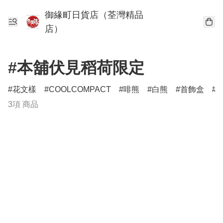
御緣町日貨店（荃灣精品
店）
#本舖伏見稻荷限定
花文樣
COOLCOMPACT
啡熊
白熊
首飾盒
3項 商品