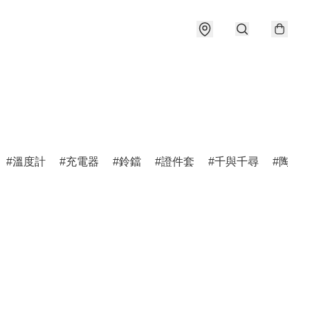
溫度計
充電器
鈴鐺
證件套
千與千尋
陶瓷