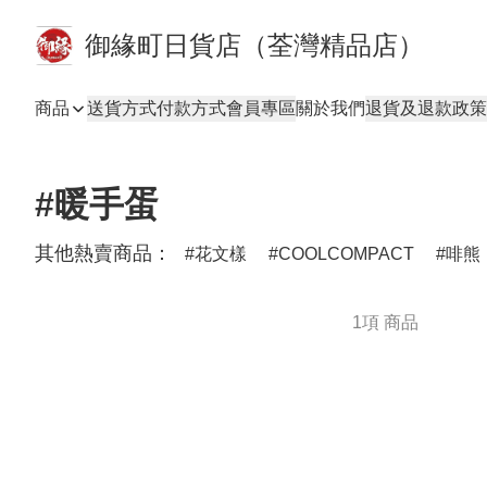
御緣町日貨店（荃灣精品店）
商品
送貨方式
付款方式
會員專區
關於我們
退貨及退款政策
#暖手蛋
其他熱賣商品：
花文樣
COOLCOMPACT
啡熊
1項 商品