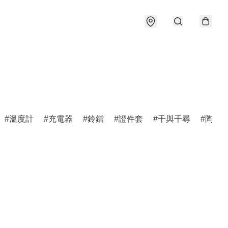
溫度計
充電器
鈴鐺
證件套
千與千尋
陶瓷