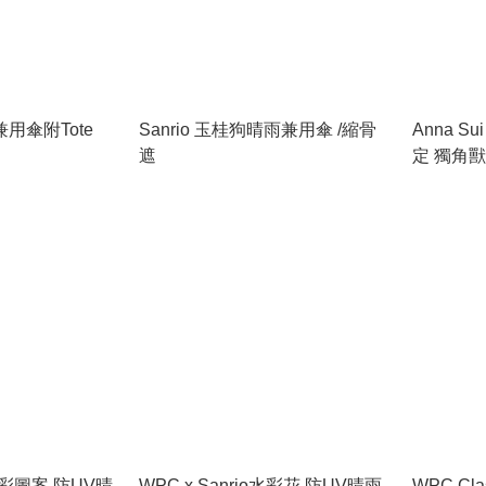
用傘附Tote
Sanrio 玉桂狗晴雨兼用傘 /縮骨
Anna Sui
遮
定 獨角獸
遮
o 水彩圖案 防UV晴
WPC x Sanrio水彩花 防UV晴雨
WPC Cl