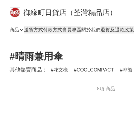
御緣町日貨店（荃灣精品店）
商品
送貨方式
付款方式
會員專區
關於我們
退貨及退款政策
#晴雨兼用傘
其他熱賣商品：
花文樣
COOLCOMPACT
啡熊
8項 商品