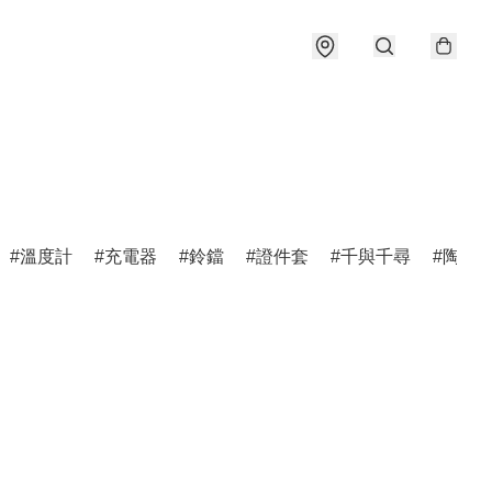
溫度計
充電器
鈴鐺
證件套
千與千尋
陶瓷