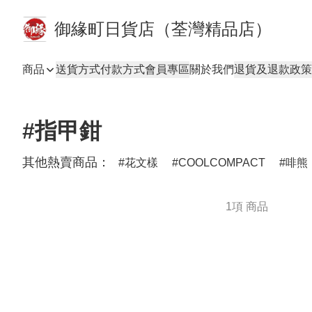
御緣町日貨店（荃灣精品店）
商品
送貨方式
付款方式
會員專區
關於我們
退貨及退款政策
#指甲鉗
其他熱賣商品：
花文樣
COOLCOMPACT
啡熊
1項 商品