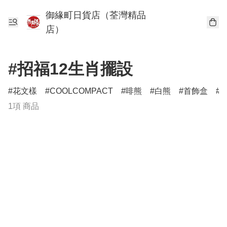
御緣町日貨店（荃灣精品
店）
#招福12生肖擺設
花文樣
COOLCOMPACT
啡熊
白熊
首飾盒
1項 商品