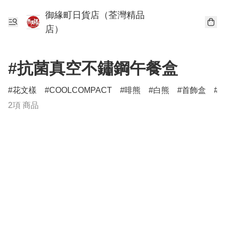
御緣町日貨店（荃灣精品
店）
#抗菌真空不鏽鋼午餐盒
花文樣
COOLCOMPACT
啡熊
白熊
首飾盒
2項 商品