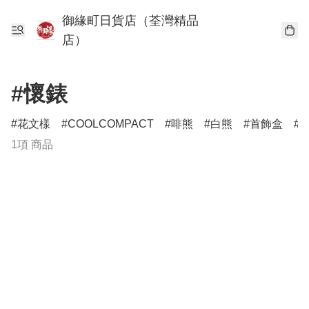
御緣町日貨店（荃灣精品
店）
#懷錶
花文樣
COOLCOMPACT
啡熊
白熊
首飾盒
1項 商品