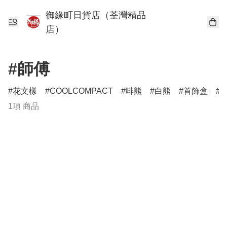
御緣町日貨店（荃灣精品
店）
#師傅
花文樣
COOLCOMPACT
啡熊
白熊
首飾盒
1項 商品