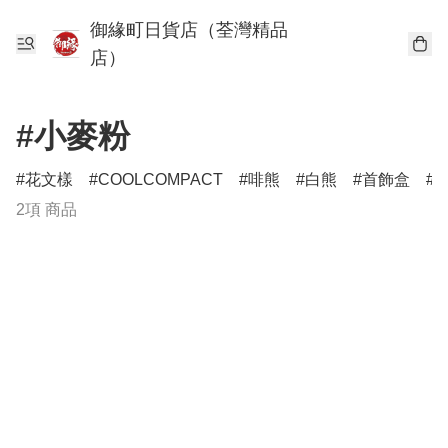
御緣町日貨店（荃灣精品
店）
#小麥粉
花文樣
COOLCOMPACT
啡熊
白熊
首飾盒
2項 商品