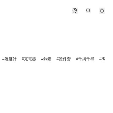
溫度計
充電器
鈴鐺
證件套
千與千尋
陶瓷