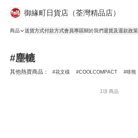
御緣町日貨店（荃灣精品店）
商品
送貨方式
付款方式
會員專區
關於我們
退貨及退款政策
#塵轆
其他熱賣商品：
花文樣
COOLCOMPACT
啡熊
1項 商品