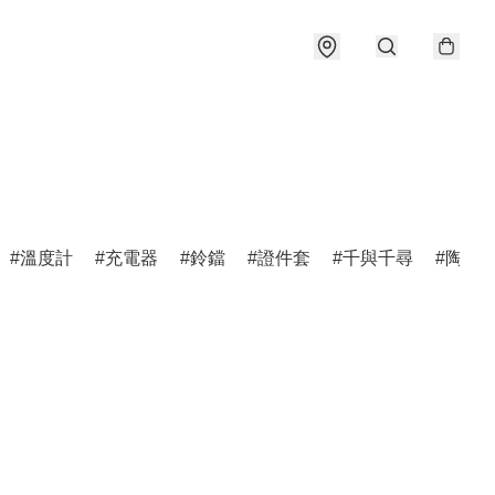
溫度計
充電器
鈴鐺
證件套
千與千尋
陶瓷