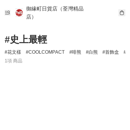
御緣町日貨店（荃灣精品
店）
#史上最輕
花文樣
COOLCOMPACT
啡熊
白熊
首飾盒
1項 商品