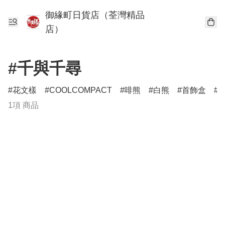
御緣町日貨店（荃灣精品
店）
#千與千尋
花文樣
COOLCOMPACT
啡熊
白熊
首飾盒
1項 商品