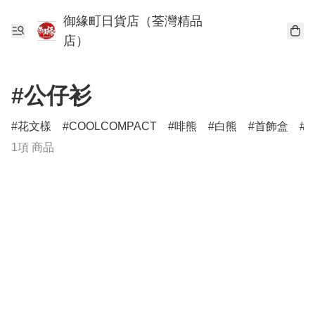
御緣町日貨店（荃灣精品
店）
#公仔衫
花文樣
COOLCOMPACT
啡熊
白熊
首飾盒
1項 商品