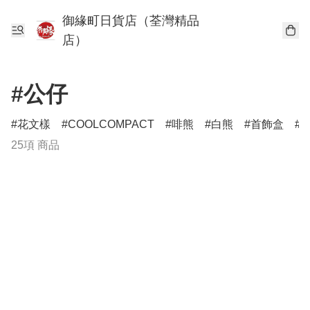
御緣町日貨店（荃灣精品
店）
#公仔
花文樣
COOLCOMPACT
啡熊
白熊
首飾盒
25項 商品