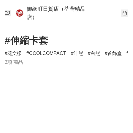
御緣町日貨店（荃灣精品
店）
#伸縮卡套
花文樣
COOLCOMPACT
啡熊
白熊
首飾盒
3項 商品