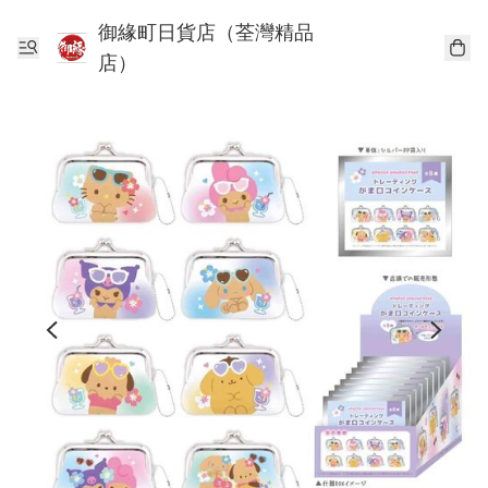
御緣町日貨店（荃灣精品
店）