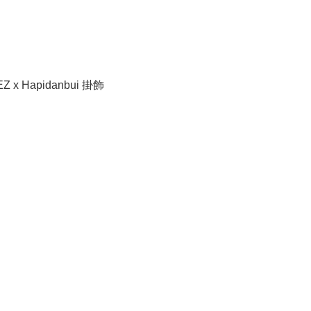
EZ x Hapidanbui 掛飾