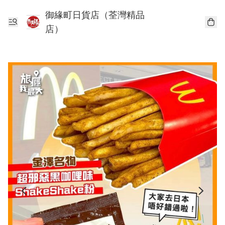
御緣町日貨店（荃灣精品
店）