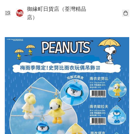
御緣町日貨店（荃灣精品
店）