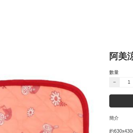
阿美
數量
−
簡介
約630x43