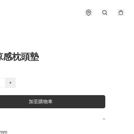
涼感枕頭墊
+
加至購物車
−
0mm